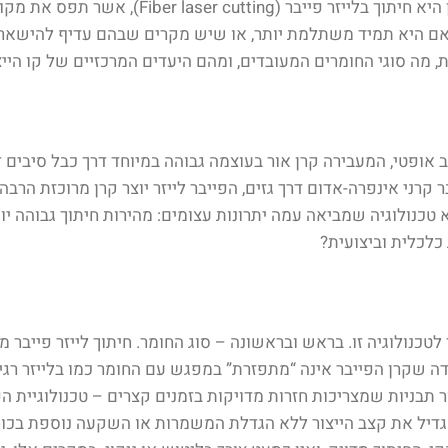
ייצור. אחת מהטכנולוגיות ששינתה את פני התחום
האם היא תמיד משתלמת יותר, או שיש מקרים שבהם עדיף להישאר ע
מה סוגי החומרים המעובדים, ומהם היעדים המרכזיים של קו הייצ
ב אופטי, המעבירה קרן אור בעוצמה גבוהה במיוחד דרך כבל סיבים
 ממעבר קרני אינפרה-אדום דרך גזים, הפייבר לייזר יוצר קרן מרוכזת 
 טכנולוגיה שמביאה עמה יתרונות עצומים: מהירות חיתוך גבוהה יות
כלכלית וביצועית?
כנולוגיה זו. בראש ובראשונה – סוג החומר. חיתוך לייזר פייבר מ
דה שקרן הפייבר אינה “מתפזרת” במפגש עם החומר כמו בלייזר רג
ור תבניות שמצריכות חזרות מדויקות בזמנים קצרים – טכנולוגיית ה
דיל את קצב הייצור ללא הגדלת המשמרות או השקעה נוספת בכוח א