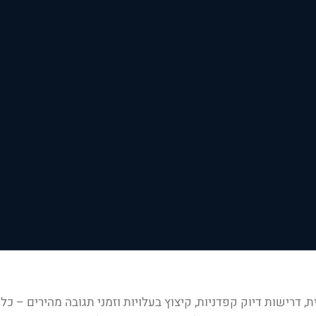
 דרישות דיוק קפדניות, קיצוץ בעלויות וזמני תגובה מהירים – 