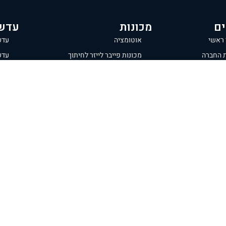
ים
מכונות
עדש
 ראשי
אוטומציה
עדש
ת החברה
מכונות פייבר לייזר לחיתוך
עדש
ת ומוצרים
מכונות פייבר לייזר לחיתוך צינורות
חלון
דיזו
 חלקים
מכונות כיפוף פח
28 מ”מ
 ותיקונים
מכונות כרסום CNC
32 מ”מ
מכונות לציפוי בלייזר
מידע
ת קשר
רובוט לחיתוך ברזל
מדיניו
ות פרטיות
קו ייצור לאנרגיה חדשה
תקנון 
מדיניות
 שימוש
ריתוך וניקוי בלייזר
מכונת חיתוך לוחות + אחסון