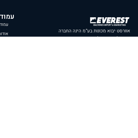
עמוד
עמוד
אוורסט יבוא מכונות בע”מ הינה החברה
אודו
המובילה בישראל בתחום ייבוא מכונות
מכונו
מתקדמות לתעשייה, עם התמחות מיוחדת
חנות
במכונות פייבר לייזר, כיפוף וחיתוך ברזל, מכונות
CNC ופתרונות חכמים לענף המתכת. במשך
מעבדה
שנים רבות אנו משרתים קהל לקוחות רחב ומגוון
בלוג
בכל רחבי הארץ, מצפון ועד אילת, תוך מתן
יציר
שירות מקצועי ומהימן שאין דומה לו בשוק
מדיני
הישראלי.
תנאי
סניף רשמי של חברת
SENFENG LASER
תצוגת מכונות
בולטימור 21, עכו.