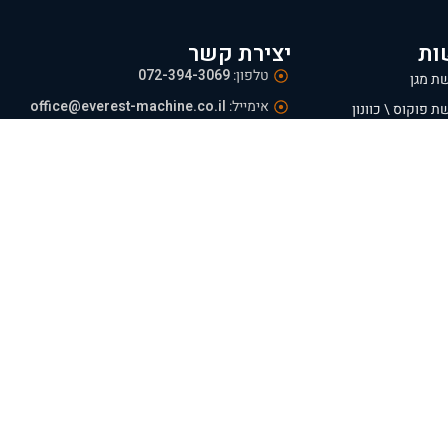
ות
יצירת קשר
טלפון:
072-394-3069
ת מגן
אימייל:
office@everest-machine.co.il
ת פוקוס \ כוונון
כתובת:
בולטימור 21, עכו
 מגן לייזר
ת
מרכז לוגיסטי:
אזור תעשייה, ירכא.
פגישות:
בתיאום מראש בלבד
שעות פעילות:
א' - ה' 09:00-16:00
 נוסף
ת משלוחים והחזרות
אתר
 עוגיות