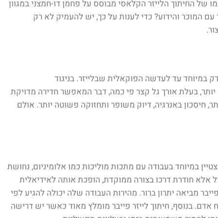
 בעשור האחרון היא חיתוך בלייזר פייבר (Fiber laser cutting), אשר תפס את מקומו של החיתוך הלייזר הקלאסי מבוסס על פחמן דו-חמצני במגוון
ם המוכר והידוע? כדי לענות על כך, יש להעמיק לא רק
ור.
 דק במיוחד עד לעדשה הפוקאלית שבלייזר. בניגוד
הרבה יותר, בעלת אורך גל קצר פי כמה, דבר המאפשר חדירה מדויקת
ר, חיסכון באנרגיה, דיוק משופר ותחזוקה פשוטה יותר. אולם
צטיין במיוחד בעבודה עם מתכות מוליכות כמו אלומיניום, נחושת
יל אלא חודרת דרכו בצורה ממוקדת, הופכת אותה לאידיאלית
פייבר מביאה יתרון ברור. מהירות העבודה שלה יכולה להגיע לפי
דם. בנוסף, חיתוך לייזר פייבר מומלץ מאוד כאשר יש דרישה