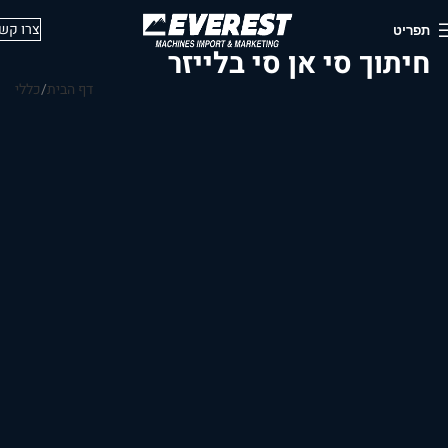
צרו קש
תפריט
חיתוך סי אן סי בלייזר
דף הבית
כללי