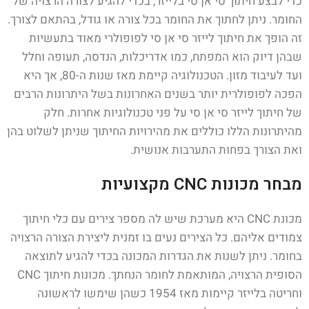
כדי לבצע חיתוך סי אן סי בלייזר, בכדי להגיע לצורה הרצויה של
החומר. ניתן לחתוך את החומר בכל צורה או גודל, בהתאם לצורך.
זה הופך את חיתוך לייזר סי אן סי לפופולרי מאוד בתעשיות
שבהן דיוק הוא המפתח, כמו אדריכלות, הנדסה, תעופה וחלל
ועד לעיבוד מזון. הטכנולוגיה קיימת מאז שנות ה-80, אך היא
הפכה לפופולרית יותר בשנים האחרונות בשל היתרונות הרבים
של חיתוך לייזר סי אן סי על פני טכנולוגיות אחרות. חלק
מהיתרונות הללו כוללים את מהירויות החיתוך שניתן לשלוט בהן
ואת הצורך בפחות התערבות אנושית.
מבחר מכונות CNC מקצועיות
מכונת CNC היא מערכת שיש לה מספר צירים עם כלי חיתוך
צמודים אליהם. כל הצירים נעים בו זמנית ליצירת הצורה הרצויה
בחומר. ניתן לשנות את הגדרות המכונה בכדי להגיע לתוצאה
הסופית הרצויה, המותאמת לחומר הנחתך. מכונות חיתוך CNC
וחריטה בלייזר קיימות מאז 1954 כשהן שימשו לראשונה