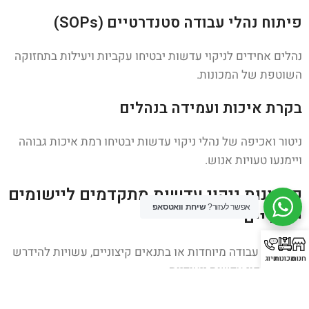
פיתוח נהלי עבודה סטנדרטיים (SOPs)
נהלים אחידים לניקוי עדשות יבטיחו עקביות ויעילות בתחזוקה
השוטפת של המכונות.
בקרת איכות ועמידה בנהלים
ניטור ואכיפה של נהלי ניקוי עדשות יבטיחו רמת איכות גבוהה
ויימנעו טעויות אנוש.
פתרונות ניקוי עדשות מתקדמים ליישומים
אפשר לעזור?
שיחת וואטסאפ
ייחודיים
בסביבות עבודה מיוחדות או בתנאים קיצוניים, עשויות להידרש
חנות
מכונות
חיוג
שיטות ניקוי עדשות ייעודיות:
סביבות נקיות (Cleanrooms)