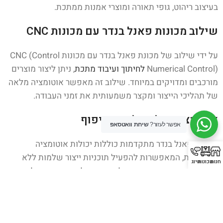
בעיצוב ריהוט, גופי תאורה ומוצרי אמנות ממתכת.
שילוב מכונות פאנל בנדר עם מכונות CNC
על ידי שילוב של מכונת פאנל בנדר עם מכונות CNC (Control
Numerical Control)
לחיתוך ועיבוד מתכת
, ניתן ליצור מוצרים
מורכבים ומדויקים במיוחד. שילוב זה מאפשר אוטומציה מלאה
של תהליכי הייצור ומקצר משמעותית את זמני העבודה.
אוטומציה של תהליכי הכיפוף
אפשר לעזור?
שיחת וואטסאפ
מכונות פאנל בנדר מתקדמות כוללות יכולות אוטומציה
מתקדמות, המאפשרות להפעיל תוכניות ייצור שלמות ללא
חנות
מכונות
חיוג
התערבות ידנית. זוהי דרך יעילה במיוחד לייצור המוני של
מוצרים זהים.