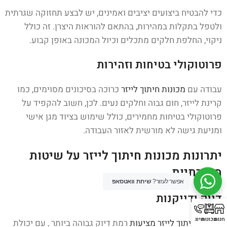
כדי להבטיח ביצועים יציבים ואמינים, יש לבצע תחזוקה שגרתית
ולטפל בתקלות במהירות, בהתאם להוראות היצרן. זה כולל
ניקוי, החלפת חלקים מתכלים וכיול המכונה באופן קבוע.
פרוטוקולי בטיחות וזהירות
עבודה עם
מכונות חיתוך לייזר
כרוכה בסיכונים מסוימים, כמו
קרינת לייזר, חום גבוה וחלקים נעים. לכן, חשוב להקפיד על
פרוטוקולי בטיחות מחמירים, כולל שימוש בציוד מגן אישי
ומניעת גישה לא מורשית לאזור העבודה.
יתרונות מכונות חיתוך לייזר על שיטות
מסורתיות
אפשר לעזור?
שיחת וואטסאפ
דיוק ודייקנות
חנות
מכונות
חיוג
מכונות
חיתוך לייזר מציעות
רמת דיוק גבוהה ביותר , עם יכולת