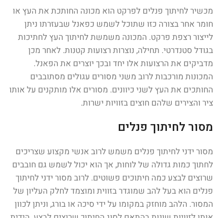
מכשיר לחיתוך פנלים לפרקט הוא מכונה החותכת את העץ או
חומר אחר בצורה כזו שתוכל לשמש כפאנל שבעזרתו ניתן
לייצור רצפת פרקט. המכונה משמשת לחיתוך העץ לחתיכות
בגודל סטנדרטי. תחילה, נוצרות רצועות קטנות. לאחר מכן
מדביקים את הרצועות אלו יחד ובכך יוצרים את הפאנל.
המכונות מורכבות לרוב משני מסורים עגולים מסתובבים
החותכים את העץ לשני כיוונים. מסורים אלו מותקנים על אותו
ציר והצירים שלהם חוצים בזוויות ישרות.
מסור לחיתוך פנלים
מסור ידני לחיתוך פנלים משמש לרוב אנשי מקצוע שצריכים
לחתוך כמות גדולה של לוחות, אך הוא יכול לשמש גם חובבים
שרוצים לבצע כמה חיתוכים פשוטים. לרוב מסור ידני לחיתוך
פנלים הוא בעל להב שמוגדר בזווית ומוצמד לחלק העליון של
המסור. הלהב מוחזק במקומו על ידי סיכה או בורג, וניתן לכוון
אותו לזוויות שונות בהתאם לסוג החיתוך שרוצים לבצע. הידית