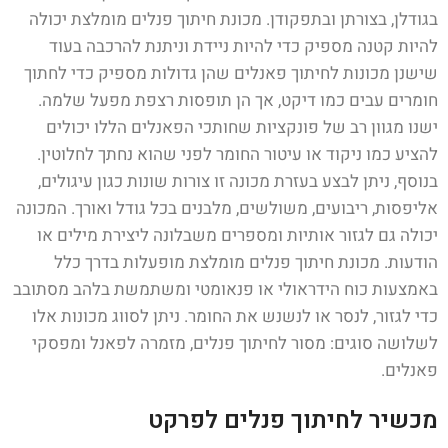
בגודלן, בצורתן ובתפקודן. מכונת חיתוך פנלים מומלצת יכולה
להיות קטנה מספיק כדי להיות ניידת וניתנת להרכבה בעוד
שישנן מכונות לחיתוך פאנלים שהן גדולות מספיק כדי לחתוך
חומרים עבים כמו דיקט, אך הן תופסות רצפת מפעל שלמה.
ישנו מגוון רב של פונקציות שחותכי הפאנלים הללו יכולים
להציע כמו ניקוד או עיטור החומר לפני שהוא נחתך לחלוטין.
בנוסף, ניתן לבצע בעזרת מכונה זו צורות שונות כגון עיגולים,
אליפסות, ריבועים, משולשים, מלבנים בכל גודל ואורך. המכונה
יכולה גם לגזור אותיות ומספרים משבלונה ליצירת מילים או
הודעות. מכונת חיתוך פנלים מומלצת מופעלות בדרך כלל
באמצעות כוח הידראולי או פנאומטי ומשתמשת בלהב מסתובב
כדי לגזור, לנסר או לנשנש את החומר. ניתן לסווג מכונות אלו
לשלושה סוגים: מסור לחיתוך פנלים, מזמרה לפאנל ומפסקי
פאנלים.
מכשיר לחיתוך פנלים לפרקט