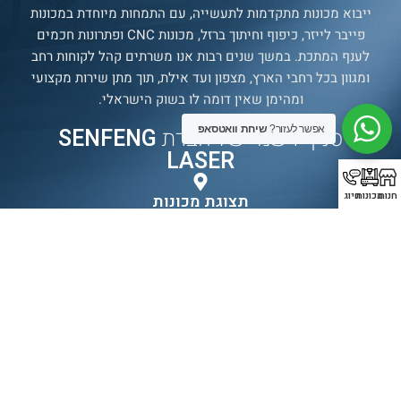
ייבוא מכונות מתקדמות לתעשייה, עם התמחות מיוחדת במכונות
פייבר לייזר, כיפוף וחיתוך ברזל, מכונות CNC ופתרונות חכמים
לענף המתכת. במשך שנים רבות אנו משרתים קהל לקוחות רחב
ומגוון בכל רחבי הארץ, מצפון ועד אילת, תוך מתן שירות מקצועי
ומהימן שאין דומה לו בשוק הישראלי.
סניף רשמי של חברת
SENFENG
אפשר לעזור?
שיחת וואטסאפ
LASER
חנות
מכונות
חיוג
תצוגת מכונות
בולטימור 21, עכו.
עמודים
מכונות
עדשות
יצירת
קשר
עמוד ראשי
אוטומציה
עדשת מגן
טלפון:
072-
אודות החברה
מכונות פייבר
עדשת פוקוס \
394-3069
לייזר לחיתוך
כוונון
מכונות
אימי
ומוצרים
מכונות פייבר
חלון מגן לייזר