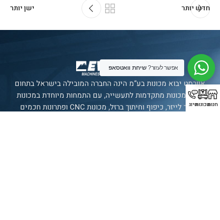
חדש יותר
ישן יותר
אפשר לעזור?
שיחת וואטסאפ
אוורסט יבוא מכונות בע”מ הינה החברה המובילה בישראל בתחום
ייבוא מכונות מתקדמות לתעשייה, עם התמחות מיוחדת במכונות
חנות
מכונות
חיוג
פייבר לייזר, כיפוף וחיתוך ברזל, מכונות CNC ופתרונות חכמים
לענף המתכת. במשך שנים רבות אנו משרתים קהל לקוחות רחב
ומגוון בכל רחבי הארץ, מצפון ועד אילת, תוך מתן שירות מקצועי
ומהימן שאין דומה לו בשוק הישראלי.
סניף רשמי של חברת
SENFENG
LASER
תצוגת מכונות
בולטימור 21, עכו.