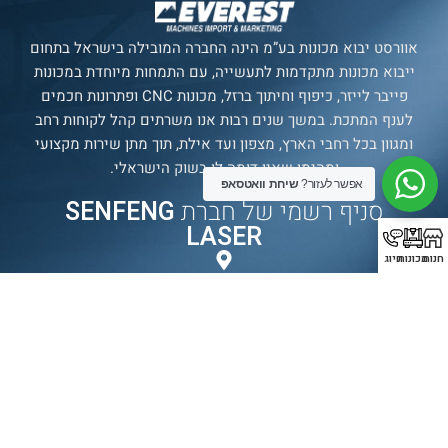
אוורסט יבוא מכונות בע”מ הינה החברה המובילה בישראל בתחום
ייבוא מכונות מתקדמות לתעשייה, עם התמחות מיוחדת במכונות
פייבר לייזר, כיפוף וחיתוך ברזל, מכונות CNC ופתרונות חכמים
לענף המתכת. במשך שנים רבות אנו משרתים קהל לקוחות רחב
ומגוון בכל רחבי הארץ, מצפון ועד אילת, תוך מתן שירות מקצועי
ומהימן שאין דומה לו בשוק הישראלי.
אפשר לעזור?
שיחת וואטסאפ
סניף רשמי של חברת
SENFENG
LASER
חנות
מכונות
חיוג
תצוגת מכונות
בולטימור 21, עכו.
עמודים
מכונות
עדשות
יצירת
קשר
עמוד ראשי
אוטומציה
עדשת מגן
טלפון:
072-
אודות החברה
מכונות פייבר
עדשת פוקוס \