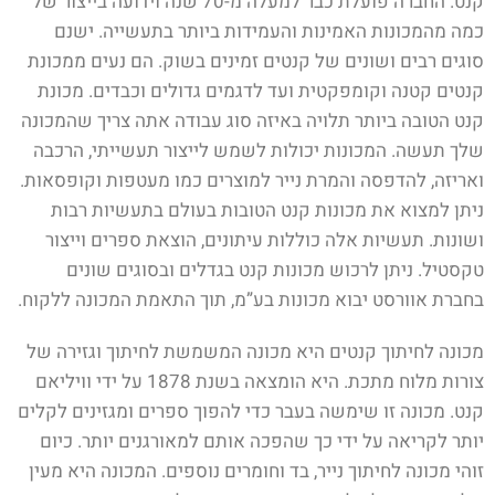
קנט. החברה פועלת כבר למעלה מ-70 שנה וידועה בייצור של
כמה מהמכונות האמינות והעמידות ביותר בתעשייה. ישנם
סוגים רבים ושונים של קנטים זמינים בשוק. הם נעים ממכונת
קנטים קטנה וקומפקטית ועד לדגמים גדולים וכבדים. מכונת
קנט הטובה ביותר תלויה באיזה סוג עבודה אתה צריך שהמכונה
שלך תעשה. המכונות יכולות לשמש לייצור תעשייתי, הרכבה
ואריזה, להדפסה והמרת נייר למוצרים כמו מעטפות וקופסאות.
ניתן למצוא את מכונות קנט הטובות בעולם בתעשיות רבות
ושונות. תעשיות אלה כוללות עיתונים, הוצאת ספרים וייצור
טקסטיל. ניתן לרכוש מכונות קנט בגדלים ובסוגים שונים
בחברת אוורסט יבוא מכונות בע”מ, תוך התאמת המכונה ללקוח.
מכונה לחיתוך קנטים היא מכונה המשמשת לחיתוך וגזירה של
צורות מלוח מתכת. היא הומצאה בשנת 1878 על ידי וויליאם
קנט. מכונה זו שימשה בעבר כדי להפוך ספרים ומגזינים לקלים
יותר לקריאה על ידי כך שהפכה אותם למאורגנים יותר. כיום
זוהי מכונה לחיתוך נייר, בד וחומרים נוספים. המכונה היא מעין