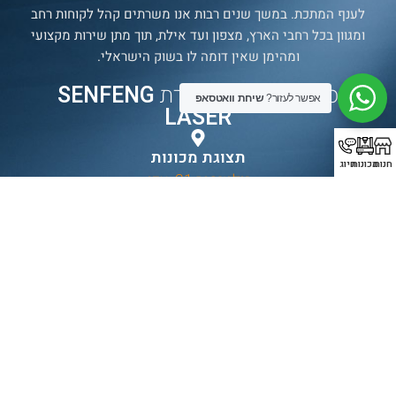
לענף המתכת. במשך שנים רבות אנו משרתים קהל לקוחות רחב
ומגוון בכל רחבי הארץ, מצפון ועד אילת, תוך מתן שירות מקצועי
ומהימן שאין דומה לו בשוק הישראלי.
סניף רשמי של חברת
SENFENG
אפשר לעזור?
שיחת וואטסאפ
LASER
תצוגת מכונות
חנות
מכונות
חיוג
בולטימור 21, עכו.
עמודים
מכונות
עדשות
יצירת
קשר
עמוד ראשי
אוטומציה
עדשת מגן
טלפון:
072-
אודות החברה
מכונות פייבר
עדשת פוקוס \
394-3069
לייזר לחיתוך
כוונון
מכונות
אימי
ומוצרים
מכונות פייבר
חלון מגן לייזר
לייזר לחיתוך
דיזות
fice@everest-
חנות חלקים
צינורות
hine.co.il
28 מ”מ
מעבדה