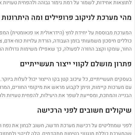
לתוצאות אחידות, לשמור על רמת גימור גבוהה ולהפחית טעויות א
מהי מערכת לניקוב פרופילים ומה היתרונות
המערכת מבוססת על יחידת לחץ (הידראולית או פנאומטית) המפעילה
כוללים חיסכון משמעותי בזמן העבודה, הורדת עלויות כוח-אדם, 
החור, עומקו וקצב החזרה לפעולה, כך שאפילו משימות גדולות הו
פתרון מושלם לקווי ייצור תעשייתיים
בעסקים תעשייתיים, כל עיכוב קטן בקו הייצור יכול לעלות בי
עם מערכות קיימות, וניתן לקבוע מראש את מיקומי החורים, המרוו
הבנייה והמתכת, ומסייעת לשפר את היעילות, להפחית טעויות ולה
שיקולים חשובים לפני הרכישה
לפני שמחליטים על רכישת מערכת חדשה, חשוב לבחון את נפח הייצ
שהמערכת כוללת מנגנוני בטיחות מתקדמים, קלה לניקוי ולתחזוק