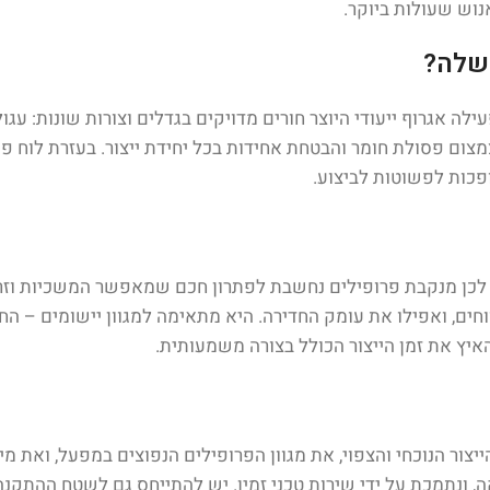
נוש שעולות ביוקר.
 שלה?
 אגרוף ייעודי היוצר חורים מדויקים בגדלים וצורות שונות: עגול,
צמצום פסולת חומר והבטחת אחידות בכל יחידת ייצור. בעזרת לוח פ
פכות לפשוטות לביצוע.
וקר. לכן מנקבת פרופילים נחשבת לפתרון חכם שמאפשר המשכיות 
חים, ואפילו את עומק החדירה. היא מתאימה למגוון יישומים – החל
איץ את זמן הייצור הכולל בצורה משמעותית
.
ור הנוכחי והצפוי, את מגוון הפרופילים הנפוצים במפעל, ואת מי
ה, ונתמכת על ידי שירות טכני זמין. יש להתייחס גם לשטח ההתקנ