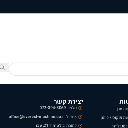
ות
יצירת קשר
טלפון:
072-394-3069
ת מגן
אימייל:
office@everest-machine.co.il
ת פוקוס \ כוונון
כתובת:
בולטימור 21, עכו
 מגן לייזר