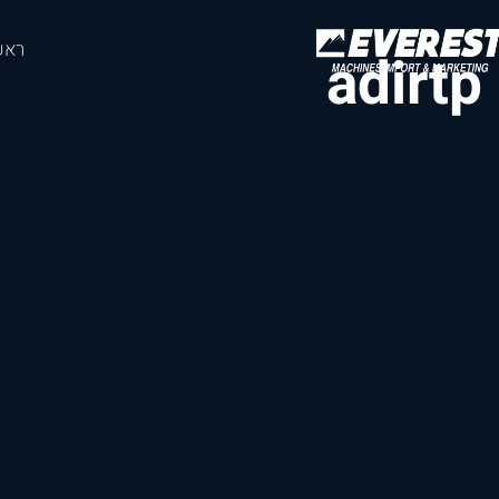
ראש
adirtp