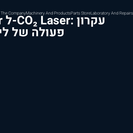
 The Company
Machinery And Products
Parts Store
Laboratory And Repairs
פעולה של ליי