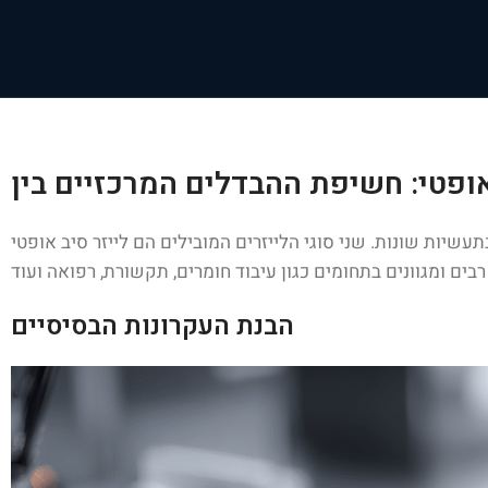
יזרים המובילים הם לייזר סיב אופטי (Fiber Laser) ולייזר דו-חמצני (CO₂ Laser), והם
הבנת העקרונות הבסיסיים