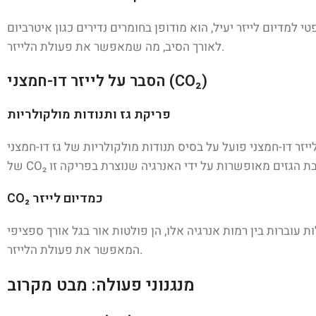
ודופן בחומרים נדירים כגון איטרביום (Ytterbium) או ארגון (Erbium). אטומים אלו מסוגלים לעבור תהליך של גירוי והגברה של האור הנע
לאורך הסיב, מה שמאפשר את פעולת הלייזר.
הסבר על לייזר דו-חמצני (CO₂)
פריקת גז ותנודות מולקולריות
יזר דו-חמצני פועל על בסיס תנודות מולקולריות של גז דו-חמצני (CO₂). כאשר מעבירים זרם חשמלי דרך תערובת של גזים, הוא מאיץ את האלקטרונים ויוצר פריקה חשמלית. תנודות המולקולות
CO₂ כמדיום לייזר
עוברות בין רמות אנרגיה אלו, הן פולטות אור בגל אורך ספציפי
המאפשר את פעולת הלייזר.
מנגנוני פעולה: מבט מקרוב