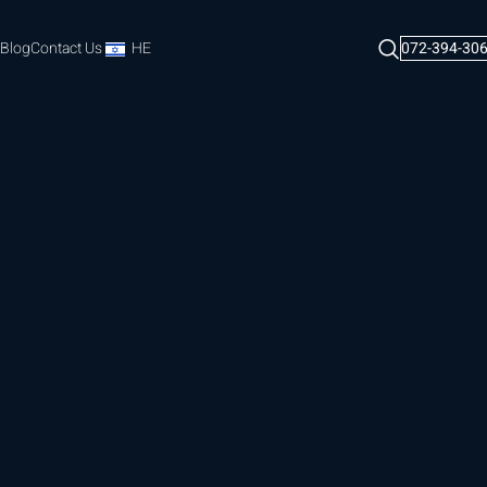
Blog
Contact Us
HE
072-394-30