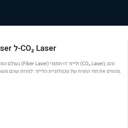
עקרון הפעולה של לייזר סיב אופטי: חשיפת ההבדלים המרכזיים בין Fiber Laser ל-CO₂ Laser
בעולם המודרני 
מהווים את חוד החנית של טכנולוגיית הלייזר. למרות שהם משתמשים בעקרונות שונים, שני סוגי הלייזר הללו מאפשרים יישומים רבים ומגוונים בתחומים כגון עיבוד חומרים, תקשורת, רפואה ועוד.