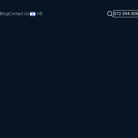
Blog
Contact Us
HE
072-394-30