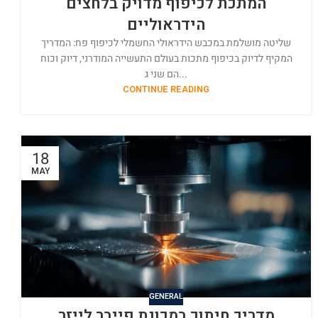
המתכת לכיפוף מדויק בלחצים
הידראוליים
שליטה מושלמת במכבש הידראולי החשמלי לכיפוף פח: המדריך
המקיף לדיוק בכיפוף מתכות בעולם התעשייה המודרני, דיוק וכוח
הם שני ג...
CONTINUE READING
18
MAY
GENERAL
מדריך חיתוך במכונת פייבר לייזר