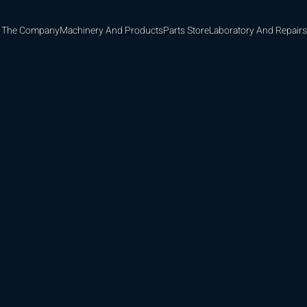
 The Company
Machinery And Products
Parts Store
Laboratory And Repairs