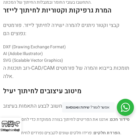
התחשבו בעובי החומר ובמגבלות החיתוך של המכונה.
המרת גרפיקות וקטוריות לחיתוך לייזר
קבצי וקטור ניתנים להמרה ישירה לחיתוך לייזר. פורמטים
נפוצים הם:
DXF (Drawing Exchange Format)
AI (Adobe Illustrator)
SVG (Scalable Vector Graphics)
רוב תוכנות ה-CAD/CAM תומכות בייבוא והמרה של פורמטים
אלה.
מיטוב עיצובים לחיתוך יעיל
כדי לחתוך באופן יעיל, חשוב לבצע התאמות בעיצוב:
אפשר לעזור?
שיחת וואטסאפ
סידור חכם
: ארגנו את הפריטים לחיתוך בצורה ממוקדת כדי לחסוך בתנועות
מיותרות.
Shop
Machinery
Call
: פרידו חלקים שונים לקבצים נפרדים לחיתוך בשלבים.
הפרדת חלקים