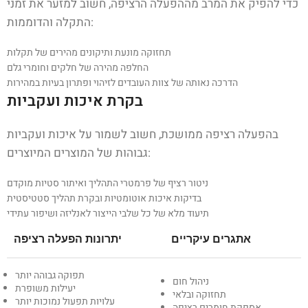
כדי להפיק את המרב מההפעלה הרציפה, חשוב למזער את זמני
התקלה והדוממות:
תחזוקה מונעת ותיקונים מהירים של תקלות
החלפה מהירה של חלקים וחומרי גלם
הדרכה נאותה של צוות העובדים לזיהוי ופתרון בעיות במהירות
בקרת איכות ועקביות
בהפעלה רציפה ממושכת, חשוב לשמור על איכות ועקביות
גבוהות של המוצרים המיוצרים:
ניטור רציף של פרמטרי התהליך ואיתור סטיות מוקדם
בדיקות איכות אוטומטיות ובקרת תהליך סטטיסטית
תיעוד מלא של כל שלבי הייצור לאנליזה ושיפור עתידי
אתגרים עיקריים
יתרונות הפעלה רציפה
תפוקה גבוהה יותר
ניהול חום
יעילות משופרת
תחזוקה ובלאי
עלויות תפעול נמוכות יותר
אספקת חומרים רציפה