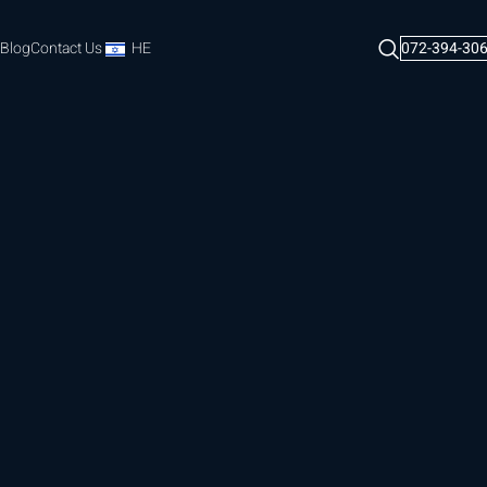
Blog
Contact Us
HE
072-394-30