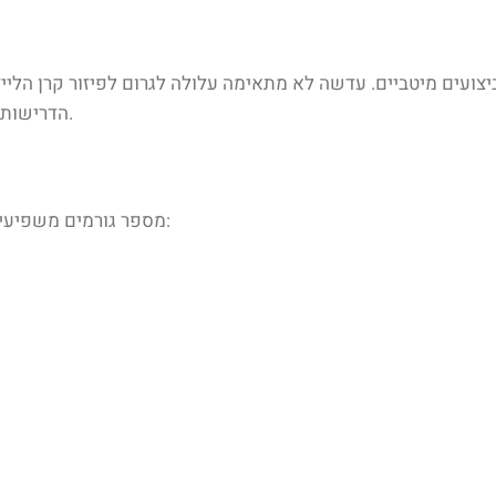
ועים מיטביים. עדשה לא מתאימה עלולה לגרום לפיזור קרן הלייזר,
הדרישות הספציפיות של היישום ולבחור עדשה שתענה על הצרכים האלה.
מספר גורמים משפיעים על בחירת העדשה המתאימה ביותר למערכת לייזר סיבים, כולל: