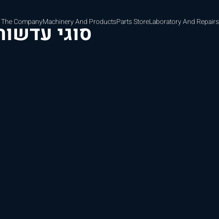
 The Company
Machinery And Products
Parts Store
Laboratory And Repairs
סוגי עדשות 