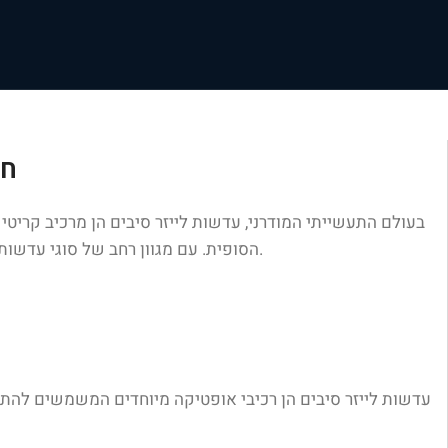
חש
בעולם התעשייתי המודרני, עדשות לייזר סיבים הן מרכיב קריט
הסופית. עם מגוון רחב של סוגי עדשות זמינים, חשוב להבין את התכונות והיתרונות הייחודיים של כל אחד מהם כדי לבחור את העדשה המתאימה ביותר לצרכי היישום שלך.
עדשות לייזר סיבים הן רכיבי אופטיקה מיוחדים המשמשים להתמקדו