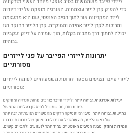
לייזרי פייבר משתמשים בסיב אופטי מיוחד העשוי מזרקוניה
כדי להפיק קרן לייזר עוצמתית. האנרגיה מופקת על ידי דיודות
לייזר המקרינות אור לתוך הסיב האופטי, שם היא מתעצמת
ומרוכזת לקרן לייזר אחידה וממוקדת. קרן הלייזר החזקה הזו
יכולה לחתוך דרך מתכות בקלות, תוך שמירה על דיוק ועקביות
גבוהים.
יתרונות לייזרי הפייבר על פני לייזרים
מסורתיים
לייזרי פייבר מציעים מספר יתרונות משמעותיים לעומת לייזרים
מסורתיים:
יעילות אנרגטית גבוהה יותר:
לייזרי פייבר צורכים פחות אנרגיה ומפיקים
פחות חום, מה שמוביל לחיסכון בעלויות התפעול.
גמישות גבוהה יותר:
סיבי האופטיקה הדקים מאפשרים תנועתיות רבה יותר
של ראש הלייזר, מה שמגדיל את יכולת החיתוך של צורות מורכבות.
עמידות וחוזק:
מבנה הסיבים האופטיים עמיד יותר לזעזועים ולתנאים קשים,
מה שמאריך את חיי המכונה ומפחית את הצורך בתחזוקה.