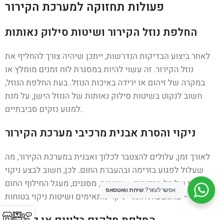
פעולות תחזוקה למערכת הקירור
החלפת נוזל הקירור ושיטות סילוק נאותות
לאחר ביצוע הבדיקות הנדרשות, ייתכן שיהיה צורך להחליף את
נוזל הקירור. זה עשוי להיות במסגרת לוח זמנים מומלץ או
במקרה של זיהום או ירידה באיכות הנוזל. בעת החלפת הנוזל,
חשוב לנקוט בשיטות סילוק נאותות של הנוזל הישן, על מנת
למנוע נזקים סביבתיים.
ניקוי והסרת אבנית מרכיבי מערכת הקירור
לאורך זמן, עלולים להצטבר לכלוך ואבנית במערכת הקירור, מה
שעלול לפגוע בזרימה ובהעברת החום. לכן, חשוב לבצע ניקוי
יסודי של כל הרכיבים – צינורות, מסננים, מעגל החילוף החום
אפשר לעזור?
שיחת וואטסאפ
וכו' – באמצעות חומרי ניקוי מתאימים ושיטות ניקוי בטוחות.