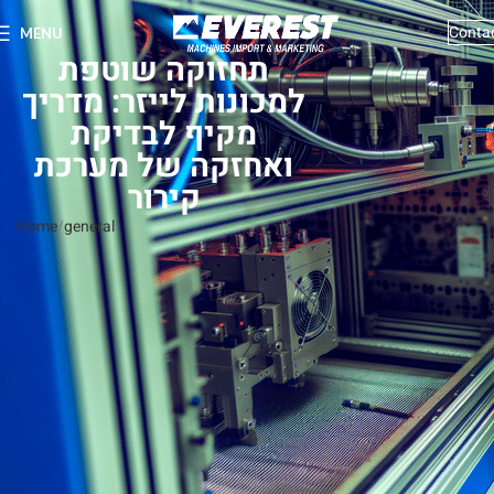
Conta
MENU
תחזוקה שוטפת
למכונות לייזר: מדריך
מקיף לבדיקת
ואחזקה של מערכת
קירור
Home
general