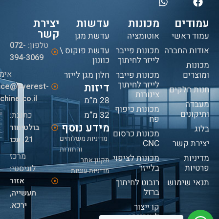
עמודים
מכונות
עדשות
יצירת
קשר
עמוד ראשי
אוטומציה
עדשת מגן
טלפון:
072-
אודות החברה
מכונות פייבר
עדשת פוקוס \
394-3069
לייזר לחיתוך
כוונון
מכונות
אימי
ומוצרים
מכונות פייבר
חלון מגן לייזר
לייזר לחיתוך
דיזות
fice@everest-
חנות חלקים
צינורות
hine.co.il
28 מ”מ
מעבדה
מכונות כיפוף
ותיקונים
32 מ”מ
כתובת:
פח
מידע נוסף
בולטימור
בלוג
מכונות כרסום
מדיניות משלוחים
21, עכו
יצירת קשר
CNC
והחזרות
מרכז
מדיניות
מכונות לציפוי
תקנון אתר
פרטיות
בלייזר
לוגיסטי:
מדיניות עוגיות
אזור
תנאי שימוש
רובוט לחיתוך
ברזל
תעשייה,
ירכא.
קו ייצור
לאנרגיה