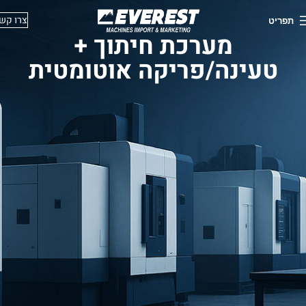
צרו קש
תפריט
מערכת חיתוך +
טעינה/פריקה אוטומטית