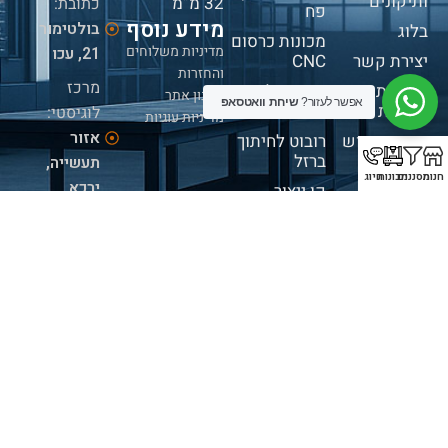
ותיקונים
32 מ”מ
כתובת:
פח
מידע נוסף
בולטימור
בלוג
מכונות כרסום
מדיניות משלוחים
21, עכו
יצירת קשר
CNC
והחזרות
מרכז
מדיניות
מכונות לציפוי
תקנון אתר
אפשר לעזור?
שיחת וואטסאפ
פרטיות
בלייזר
לוגיסטי:
מדיניות עוגיות
אזור
תנאי שימוש
רובוט לחיתוך
ברזל
תעשייה,
חנות
מסננים
מכונות
חיוג
ירכא.
קו ייצור
לאנרגיה
פגישות:
חדשה
בתיאום
ריתוך וניקוי
מראש
בלייזר
בלבד
מכונת חיתוך
לוחות + אחסון
שעות
פעילות:
א' -
ה' 09:00-
16:00