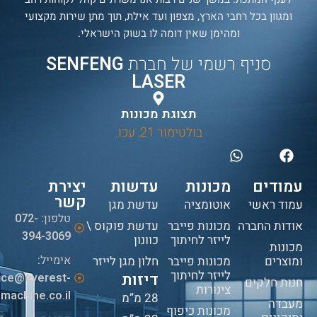
ומגוון בכל רחבי הארץ, מצפון ועד אילת, תוך מתן שירות מקצועי
ומהימן שאין דומה לו בשוק הישראלי.
סניף רשמי של חברת
SENFENG
LASER
תצוגת מכונות
בולטימור 21, עכו.
עמודים
מכונות
עדשות
יצירת
קשר
עמוד ראשי
אוטומציה
עדשת מגן
טלפון:
072-
אודות החברה
מכונות פייבר
עדשת פוקוס \
394-3069
לייזר לחיתוך
כוונון
מכונות
אימייל:
ומוצרים
מכונות פייבר
חלון מגן לייזר
לייזר לחיתוך
דיזות
fice@everest-
חנות חלקים
צינורות
machine.co.il
28 מ”מ
מעבדה
מכונות כיפוף