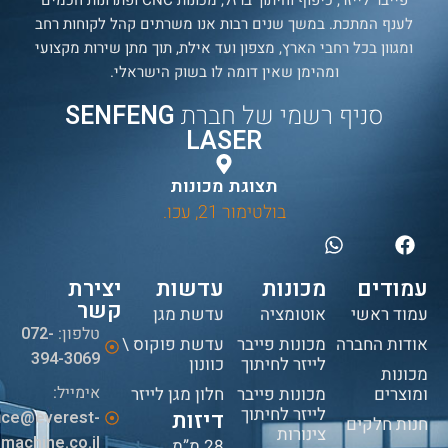
לענף המתכת. במשך שנים רבות אנו משרתים קהל לקוחות רחב
ומגוון בכל רחבי הארץ, מצפון ועד אילת, תוך מתן שירות מקצועי
ומהימן שאין דומה לו בשוק הישראלי.
סניף רשמי של חברת
SENFENG
LASER
תצוגת מכונות
בולטימור 21, עכו.
עמודים
מכונות
עדשות
יצירת
קשר
עמוד ראשי
אוטומציה
עדשת מגן
טלפון:
072-
אודות החברה
מכונות פייבר
עדשת פוקוס \
394-3069
לייזר לחיתוך
כוונון
מכונות
אימייל:
ומוצרים
מכונות פייבר
חלון מגן לייזר
לייזר לחיתוך
דיזות
fice@everest-
חנות חלקים
צינורות
machine.co.il
28 מ”מ