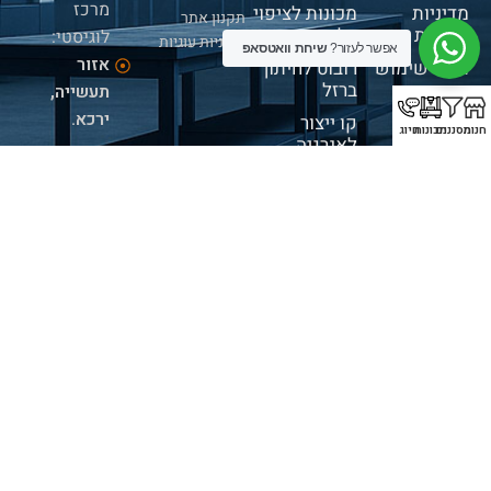
מרכז
מדיניות
מכונות לציפוי
תקנון אתר
פרטיות
בלייזר
לוגיסטי:
מדיניות עוגיות
אפשר לעזור?
שיחת וואטסאפ
אזור
תנאי שימוש
רובוט לחיתוך
ברזל
תעשייה,
ירכא.
קו ייצור
חנות
מסננים
מכונות
חיוג
לאנרגיה
פגישות:
חדשה
בתיאום
ריתוך וניקוי
מראש
בלייזר
בלבד
מכונת חיתוך
לוחות + אחסון
שעות
פעילות:
א' -
ה' 09:00-
16:00