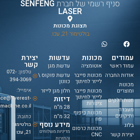
סניף רשמי של חברת
SENFENG
LASER
תצוגת מכונות
בולטימור 21, עכו.
עמודים
מכונות
עדשות
יצירת
קשר
עמוד ראשי
אוטומציה
עדשת מגן
טלפון:
072-
אודות החברה
מכונות פייבר
עדשת פוקוס \
394-3069
לייזר לחיתוך
כוונון
מכונות
אימייל:
ומוצרים
מכונות פייבר
חלון מגן לייזר
לייזר לחיתוך
דיזות
fice@everest-
חנות חלקים
צינורות
machine.co.il
28 מ”מ
מעבדה
מכונות כיפוף
ותיקונים
32 מ”מ
כתובת:
פח
מידע נוסף
בולטימור
בלוג
מכונות כרסום
מדיניות משלוחים
21, עכו
יצירת קשר
CNC
והחזרות