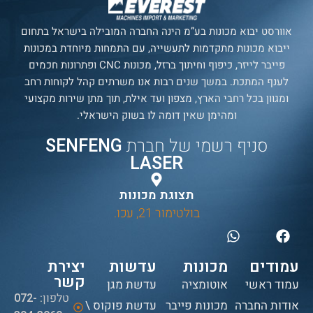
אוורסט יבוא מכונות בע”מ הינה החברה המובילה בישראל בתחום
ייבוא מכונות מתקדמות לתעשייה, עם התמחות מיוחדת במכונות
פייבר לייזר, כיפוף וחיתוך ברזל, מכונות CNC ופתרונות חכמים
לענף המתכת. במשך שנים רבות אנו משרתים קהל לקוחות רחב
ומגוון בכל רחבי הארץ, מצפון ועד אילת, תוך מתן שירות מקצועי
ומהימן שאין דומה לו בשוק הישראלי.
סניף רשמי של חברת
SENFENG
LASER
תצוגת מכונות
בולטימור 21, עכו.
עמודים
מכונות
עדשות
יצירת
קשר
עמוד ראשי
אוטומציה
עדשת מגן
טלפון:
072-
אודות החברה
מכונות פייבר
עדשת פוקוס \