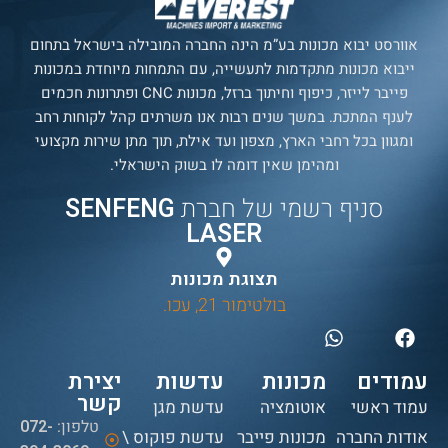
אוורסט יבוא מכונות בע”מ הינה החברה המובילה בישראל בתחום
ייבוא מכונות מתקדמות לתעשייה, עם התמחות מיוחדת במכונות
פייבר לייזר, כיפוף וחיתוך ברזל, מכונות CNC ופתרונות חכמים
לענף המתכת. במשך שנים רבות אנו משרתים קהל לקוחות רחב
ומגוון בכל רחבי הארץ, מצפון ועד אילת, תוך מתן שירות מקצועי
ומהימן שאין דומה לו בשוק הישראלי.
סניף רשמי של חברת
SENFENG
LASER
תצוגת מכונות
בולטימור 21, עכו.
עמודים
מכונות
עדשות
יצירת
קשר
עמוד ראשי
אוטומציה
עדשת מגן
טלפון:
072-
אודות החברה
מכונות פייבר
עדשת פוקוס \