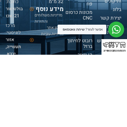
ותיקונים
32 מ”מ
כתובת:
פח
מידע נוסף
בולטימור
בלוג
מכונות כרסום
מדיניות משלוחים
21, עכו
יצירת קשר
CNC
והחזרות
מרכז
מדיניות
מכונות לציפוי
תקנון אתר
אפשר לעזור?
שיחת וואטסאפ
פרטיות
בלייזר
לוגיסטי:
מדיניות עוגיות
אזור
תנאי שימוש
רובוט לחיתוך
ברזל
תעשייה,
חנות
מסננים
מכונות
חיוג
ירכא.
קו ייצור
לאנרגיה
פגישות:
חדשה
בתיאום
ריתוך וניקוי
מראש
בלייזר
בלבד
מכונת חיתוך
לוחות + אחסון
שעות
פעילות:
א' -
ה' 09:00-
16:00