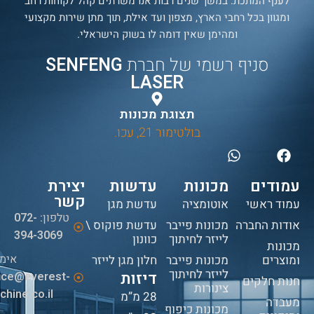
לענף המתכת. במשך שנים רבות אנו משרתים קהל לקוחות רחב
ומגוון בכל רחבי הארץ, מצפון ועד אילת, תוך מתן שירות מקצועי
ומהימן שאין דומה לו בשוק הישראלי.
סניף רשמי של חברת
SENFENG
LASER
תצוגת מכונות
בולטימור 21, עכו.
עמודים
מכונות
עדשות
יצירת
קשר
עמוד ראשי
אוטומציה
עדשת מגן
טלפון:
072-
אודות החברה
מכונות פייבר
עדשת פוקוס \
394-3069
לייזר לחיתוך
כוונון
מכונות
אימי
ומוצרים
מכונות פייבר
חלון מגן לייזר
לייזר לחיתוך
דיזות
fice@everest-
חנות חלקים
צינורות
hine.co.il
28 מ”מ
מעבדה
מכונות כיפוף