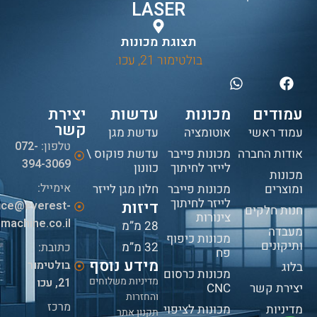
LASER
תצוגת מכונות
בולטימור 21, עכו.
עמודים
מכונות
עדשות
יצירת
קשר
עמוד ראשי
אוטומציה
עדשת מגן
טלפון:
072-
אודות החברה
מכונות פייבר
עדשת פוקוס \
394-3069
לייזר לחיתוך
כוונון
מכונות
אימייל:
ומוצרים
מכונות פייבר
חלון מגן לייזר
לייזר לחיתוך
דיזות
fice@everest-
חנות חלקים
צינורות
machine.co.il
28 מ”מ
מעבדה
מכונות כיפוף
ותיקונים
32 מ”מ
כתובת:
פח
מידע נוסף
בולטימור
בלוג
מכונות כרסום
מדיניות משלוחים
21, עכו
יצירת קשר
CNC
והחזרות
מרכז
מדיניות
מכונות לציפוי
תקנון אתר