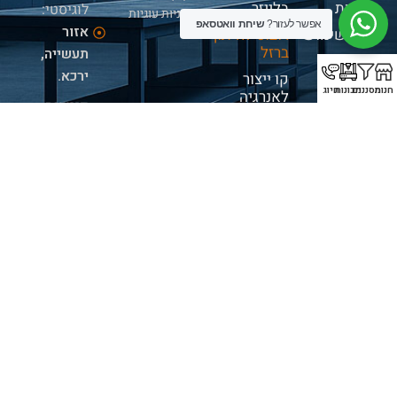
פרטיות
בלייזר
לוגיסטי:
מדיניות עוגיות
אפשר לעזור?
שיחת וואטסאפ
אזור
תנאי שימוש
רובוט לחיתוך
ברזל
תעשייה,
ירכא.
קו ייצור
חנות
מסננים
מכונות
חיוג
לאנרגיה
פגישות:
חדשה
בתיאום
ריתוך וניקוי
מראש
בלייזר
בלבד
מכונת חיתוך
לוחות + אחסון
שעות
פעילות:
א' -
ה' 09:00-
16:00