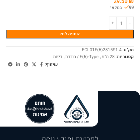
29.50
₪
99 במלאי
הוספה לסל
מק"ט:
ECL01F(6)2815S1.4
קטגוריות:
28 מ"מ
,
F(6)-Type / בודדת
,
דיזות
שיתוף:
לפרטים ומידע נוסף