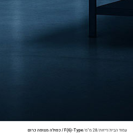
עמוד הבית
דיזות
28 מ"מ
F(6)-Type / כפולה מצופה כרום