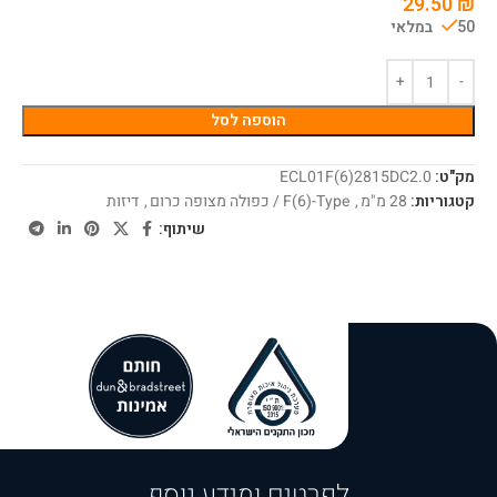
29.50
₪
50 במלאי
הוספה לסל
מק"ט:
ECL01F(6)2815DC2.0
קטגוריות:
28 מ"מ
,
F(6)-Type / כפולה מצופה כרום
,
דיזות
שיתוף:
לפרטים ומידע נוסף