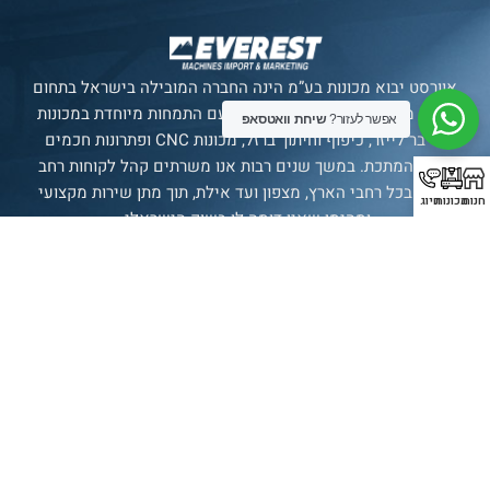
אוורסט יבוא מכונות בע”מ הינה החברה המובילה בישראל בתחום
ייבוא מכונות מתקדמות לתעשייה, עם התמחות מיוחדת במכונות
אפשר לעזור?
שיחת וואטסאפ
פייבר לייזר, כיפוף וחיתוך ברזל, מכונות CNC ופתרונות חכמים
לענף המתכת. במשך שנים רבות אנו משרתים קהל לקוחות רחב
ומגוון בכל רחבי הארץ, מצפון ועד אילת, תוך מתן שירות מקצועי
חנות
מכונות
חיוג
ומהימן שאין דומה לו בשוק הישראלי.
סניף רשמי של חברת
SENFENG
LASER
תצוגת מכונות
בולטימור 21, עכו.
עמודים
מכונות
עדשות
יצירת
קשר
עמוד ראשי
אוטומציה
עדשת מגן