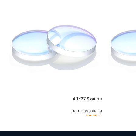
עדשה 27.9*4.1
עדש
עדשות
,
עדשת מגן
עד
₪
30.00
₪
הוספה לסל