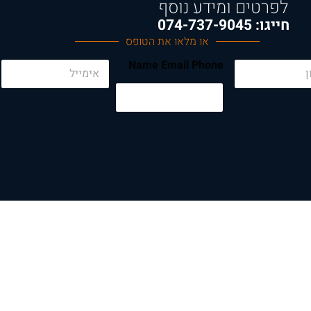
לפרטים ומידע נוסף
חייגו: 074-737-9045
או מלאו את הטופס
E
Name Email Phone
m
a
i
l
*