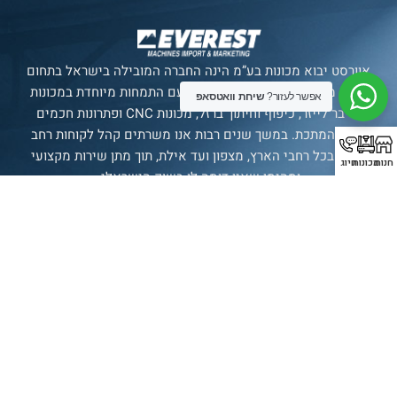
אוורסט יבוא מכונות בע”מ הינה החברה המובילה בישראל בתחום
ייבוא מכונות מתקדמות לתעשייה, עם התמחות מיוחדת במכונות
אפשר לעזור?
שיחת וואטסאפ
פייבר לייזר, כיפוף וחיתוך ברזל, מכונות CNC ופתרונות חכמים
לענף המתכת. במשך שנים רבות אנו משרתים קהל לקוחות רחב
ומגוון בכל רחבי הארץ, מצפון ועד אילת, תוך מתן שירות מקצועי
חנות
מכונות
חיוג
ומהימן שאין דומה לו בשוק הישראלי.
סניף רשמי של חברת
SENFENG
LASER
תצוגת מכונות
בולטימור 21, עכו.
עמודים
מכונות
עדשות
יצירת
קשר
עמוד ראשי
אוטומציה
עדשת מגן