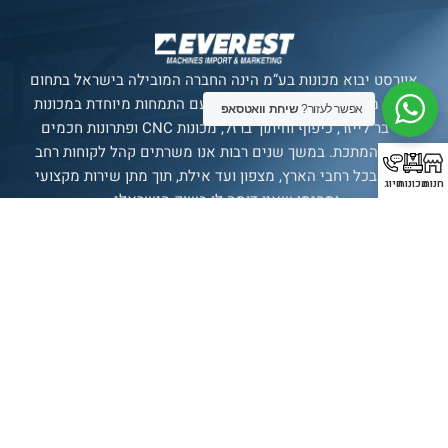
אוורסט יבוא מכונות בע”מ הינה החברה המובילה בישראל בתחום
ייבוא מכונות מתקדמות לתעשייה, עם התמחות מיוחדת במכונות
אפשר לעזור?
שיחת וואטסאפ
פייבר לייזר, כיפוף וחיתוך ברזל, מכונות CNC ופתרונות חכמים
לענף המתכת. במשך שנים רבות אנו משרתים קהל לקוחות רחב
ומגוון בכל רחבי הארץ, מצפון ועד אילת, תוך מתן שירות מקצועי
חנות
מכונות
חיוג
ומהימן שאין דומה לו בשוק הישראלי.
סניף רשמי של חברת
SENFENG
LASER
תצוגת מכונות
בולטימור 21, עכו.
עמודים
מכונות
עדשות
יצירת
קשר
עמוד ראשי
אוטומציה
עדשת מגן