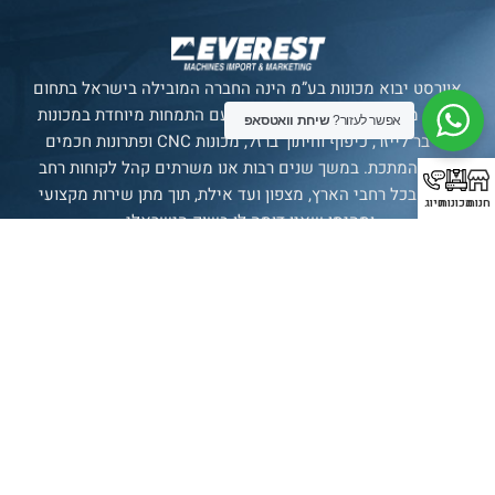
אוורסט יבוא מכונות בע”מ הינה החברה המובילה בישראל בתחום
ייבוא מכונות מתקדמות לתעשייה, עם התמחות מיוחדת במכונות
אפשר לעזור?
שיחת וואטסאפ
פייבר לייזר, כיפוף וחיתוך ברזל, מכונות CNC ופתרונות חכמים
לענף המתכת. במשך שנים רבות אנו משרתים קהל לקוחות רחב
ומגוון בכל רחבי הארץ, מצפון ועד אילת, תוך מתן שירות מקצועי
חנות
מכונות
חיוג
ומהימן שאין דומה לו בשוק הישראלי.
סניף רשמי של חברת
SENFENG
LASER
תצוגת מכונות
בולטימור 21, עכו.
עמודים
מכונות
עדשות
יצירת
קשר
עמוד ראשי
אוטומציה
עדשת מגן