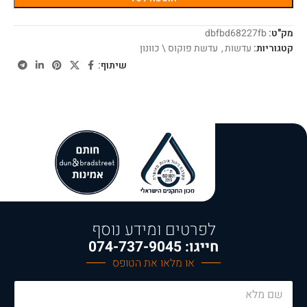
מק"ט:
dbfbd68227fb
קטגוריות:
עדשות
,
עדשת פוקוס \ כוונון
שיתוף:
לפרטים ומידע נוסף
חייגו: 074-737-9045
או מלאו את הטופס
E
N
m
a
a