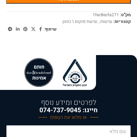
מק"ט:
1fec8ecfa271
קטגוריות:
עדשות
,
עדשת פוקוס \ כוונון
שיתוף:
לפרטים ומידע נוסף
חייגו: 074-737-9045
או מלאו את הטופס
*
N
E
a
m