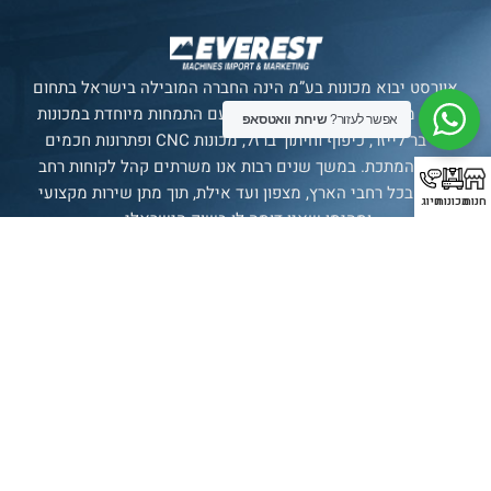
אוורסט יבוא מכונות בע”מ הינה החברה המובילה בישראל בתחום
ייבוא מכונות מתקדמות לתעשייה, עם התמחות מיוחדת במכונות
אפשר לעזור?
שיחת וואטסאפ
פייבר לייזר, כיפוף וחיתוך ברזל, מכונות CNC ופתרונות חכמים
לענף המתכת. במשך שנים רבות אנו משרתים קהל לקוחות רחב
ומגוון בכל רחבי הארץ, מצפון ועד אילת, תוך מתן שירות מקצועי
חנות
מכונות
חיוג
ומהימן שאין דומה לו בשוק הישראלי.
סניף רשמי של חברת
SENFENG
LASER
תצוגת מכונות
בולטימור 21, עכו.
עמודים
מכונות
עדשות
יצירת
קשר
עמוד ראשי
אוטומציה
עדשת מגן