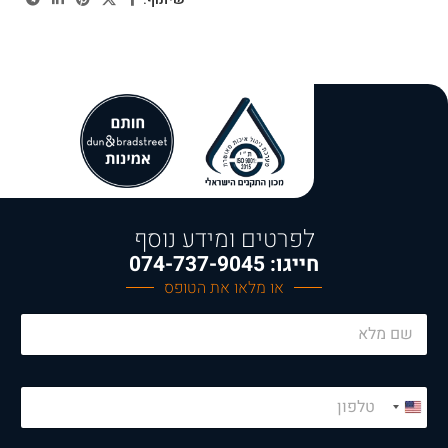
לפרטים ומידע נוסף
חייגו: 074-737-9045
או מלאו את הטופס
N
a
m
e
*
P
*
E
h
U
m
o
n
a