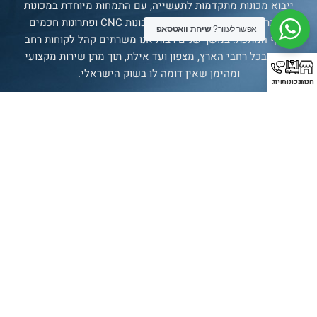
ייבוא מכונות מתקדמות לתעשייה, עם התמחות מיוחדת במכונות
פייבר לייזר, כיפוף וחיתוך ברזל, מכונות CNC ופתרונות חכמים
אפשר לעזור?
שיחת וואטסאפ
לענף המתכת. במשך שנים רבות אנו משרתים קהל לקוחות רחב
ומגוון בכל רחבי הארץ, מצפון ועד אילת, תוך מתן שירות מקצועי
ומהימן שאין דומה לו בשוק הישראלי.
חנות
מכונות
חיוג
סניף רשמי של חברת
SENFENG
LASER
תצוגת מכונות
בולטימור 21, עכו.
עמודים
מכונות
עדשות
יצירת
קשר
עמוד ראשי
אוטומציה
עדשת מגן
טלפון:
072-
אודות החברה
מכונות פייבר
עדשת פוקוס \
394-3069
לייזר לחיתוך
כוונון
מכונות
אימייל:
ומוצרים
מכונות פייבר
חלון מגן לייזר
לייזר לחיתוך