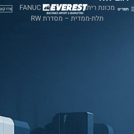
מכונת ריתוך לייזר רובוטית FANUC
צרו קש
תפריט
תלת-ממדית – מסדרת RW