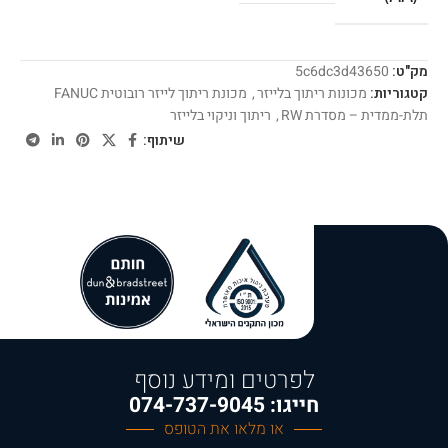
מק"ט:
5c6dc3d43650
קטגוריות:
מכונות ריתוך בלייזר
,
מכונת ריתוך לייזר רובוטית FANUC
תלת-ממדית – מסדרת RW
,
ריתוך וניקוי בלייזר
שיתוף:
לפרטים ומידע נוסף
חייגו: 074-737-9045
או מלאו את הטופס