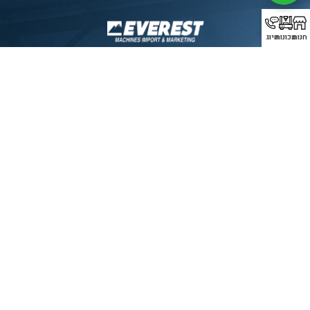
חנות
מכונות
חיוג
אוורסט יבוא מכונות בע”מ הינה החברה המובילה בישראל בתחום
ייבוא מכונות מתקדמות לתעשייה, עם התמחות מיוחדת במכונות
פייבר לייזר, כיפוף וחיתוך ברזל, מכונות CNC ופתרונות חכמים
לענף המתכת. במשך שנים רבות אנו משרתים קהל לקוחות רחב
ומגוון בכל רחבי הארץ, מצפון ועד אילת, תוך מתן שירות מקצועי
ומהימן שאין דומה לו בשוק הישראלי.
סניף רשמי של חברת
SENFENG
LASER
תצוגת מכונות
בולטימור 21, עכו.
עמודים
מכונות
עדשות
יצירת
קשר
עמוד ראשי
אוטומציה
עדשת מגן