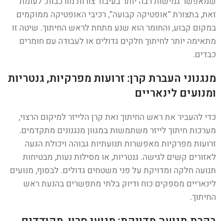
שמאפשר גמישות רבה יותר בעיבוד צורות מורכבות. לעומת
זאת, בתצורת “אופטיקה קבועה”, רכיבי האופטיקה ממוקמים
במקום קבוע, והחומר הוא שנע מתחת לראש החיתוך. שיטה זו
מתאימה יותר לחיתוך חלקים גדולים או לעבודה עם חומרים
כבדים.
מנגנוני העברת קרן: זרועות מפרקיות, גנטריות
ומנועים לינאריים
כדי להעביר את ראש החיתוך ואת קרן הלייזר למיקום הרצוי,
מערכות חיתוך לייזר משתמשות במגוון מנגנונים מתקדמים.
זרועות מפרקיות מאפשרות תנועתיות גבוהה ויכולת הגעה
לאזורים קשים לגישה. גנטריות, או מסילות נעות, מבטיחות
תנועה חלקה ומדויקת על פני משטחים גדולים. לבסוף, מנועים
לינאריים מספקים כוח ודיוק בלתי מתפשרים בהנעת ראש
החיתוך.
בקרת תנועה מדויקת: מנועי סרוו, מקודדים