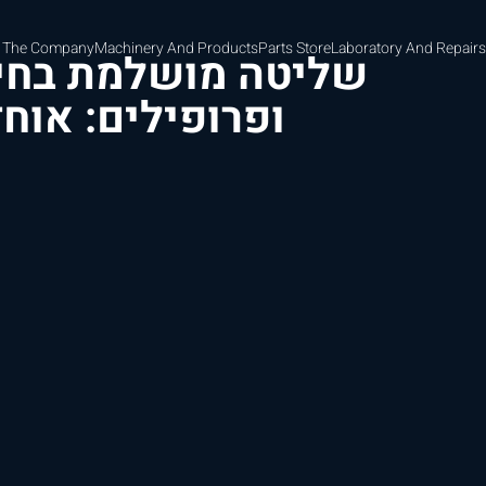
 The Company
Machinery And Products
Parts Store
Laboratory And Repairs
שליטה מושלמת בחיתו
ופרופילים: אוחז