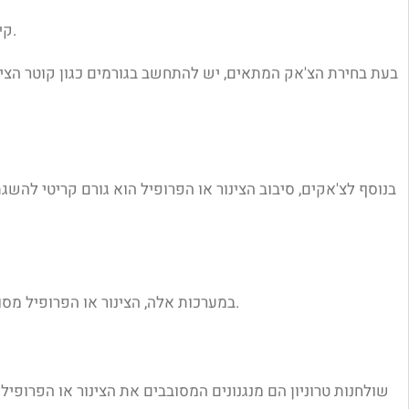
קיימים גם צ'אקים מיוחדים המותאמים לצורות או פרופילים ספציפיים, כגון צ'אקים לצינורות מרותכים או צ'אקים לפרופילים מיוחדים.
בעת בחירת הצ'אק המתאים, יש להתחשב בגורמים כגון קוטר הצינור
בנוסף לצ'אקים, סיבוב הצינור או הפרופיל הוא גורם קריטי להשג
במערכות אלה, הצינור או הפרופיל מסובבים באמצעות כלי חיתוך מסתובב המחובר לציר הראשי של המכונה. טכנולוגיה זו מאפשרת סיבוב מהיר ומדויק של הפריט המעובד.
שולחנות טרוניון הם מנגנונים המסובבים את הצינור או הפרופיל