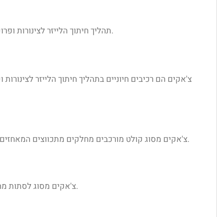
תהליך חיתוך הלייזר לצינורות ופרופילים נמצא בשימוש נרחב בתעשיות רבות, כולל תעשיית הרכב, תעשיית האווירונאוטיקה, תעשיית הכימיקלים, תעשיית הבנייה ועוד.
צ'אקים הם רכיבים חיוניים בתהליך חיתוך הלייזר לצינורות
צ'אקים מסוג קולט מורכבים מחלקים מתכווצים המאחזים את הצינור או הפרופיל מבפנים. הם מתאימים לעבודה עם טווח רחב של קוטרים ומאפשרים החלפה מהירה של הפריטים המעובדים.
צ'אקים מסוג לסתות מחזיקים את הצינור או הפרופיל מבחוץ באמצעות לסתות נפתחות. הם מספקים אחיזה חזקה ויציבה, אך מוגבלים לטווח קוטרים מסוים.