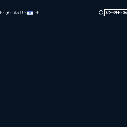
Blog
Contact Us
HE
072-394-30