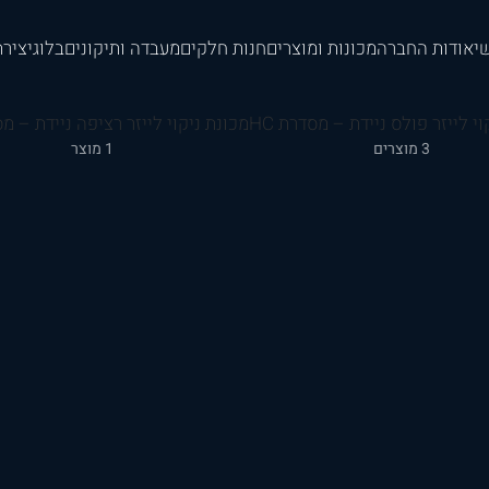
י
אודות החברה
מכונות ומוצרים
חנות חלקים
מעבדה ותיקונים
בלוג
יציר
י לייזר פולס ניידת – מסדרת HC
מכונת ניקוי לייזר רציפה ניידת – מסד
3 מוצרים
1 מוצר