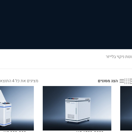
נות ניקוי בלייזר
מציגים את כל ⁦4⁩ התוצאות
הצג מסננים