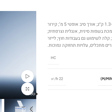
מכונת ניקוי לייזר ניידת וקלה לנשיאה; משקל אקדח 0.85–1.3 ק״ג; אורך סיב אופטי 5 מ’; קירור
 40 ק״ג; ממדים 600×275×556 מ״מ; תומכת בשפות סינית, אנגלית וצרפתית;
 מתכלים; קלה לשימוש גם בעבודות חוץ; לייזר
ים מתכלים, עלויות תחזוקה נמוכות.
HC
צפייה בוידאו
22 ㎡/h
לחצו להגדלה