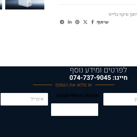
תוך וניקוי בלייזר
שיתוף:
לפרטים ומידע נוסף
חייגו: 074-737-9045
או מלאו את הטופס
E
Email Phone Name
m
a
i
l
*