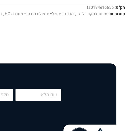
מק"ט:
fa0194e1b65b
קטגוריות:
מכונות ניקוי בלייזר
,
מכונת ניקוי לייזר פולס ניידת – מסדרת HC
,
רי
P
N
h
a
o
m
n
e
e
*