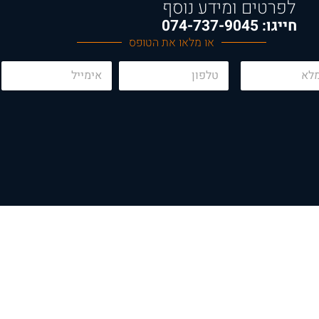
לפרטים ומידע נוסף
חייגו: 074-737-9045
או מלאו את הטופס
E
P
m
h
a
o
i
n
l
e
*