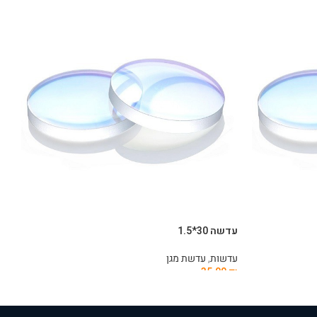
עדשה 30*1.5
עדש
עדשות
,
עדשת מגן
עד
₪
35.00
₪
הוספה לסל