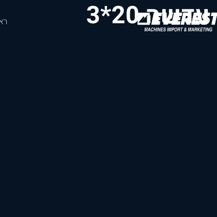
עדשה 20*3
רא