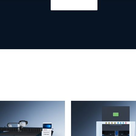
a
i
l
*