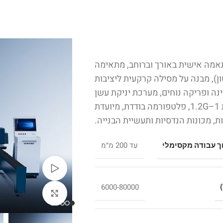
התאמה אישית באורך וברוחב, מתאימה
וך פלטות ארוכות (≥6000 מ״מ) וכבדות במיוחד (עד 47 טון), מבנה על מסילה קרקעית ליציבות
X,Y,V), מבנה פתוח לטעינה ופריקה נוחים, מערכת יניקת עשן
אזורית, אמצעי בטיחות כגון וילון אור, האצה מקסימלית 1–1.2G, פלטפורמה בודדת, מיועדת
ות, מכונות הנדסיות ותעשיית הבנייה.
עד 200 מ״מ
וך עבודה מקסימלי
צפייה בוידאו
6000-80000
לחצו להגדלה