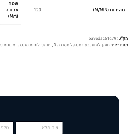
שטח
120
מהירות (M/MIN)
עבודה
(MM)
מק"ט:
6a9edac61c79
קטגוריות:
חותך לוחות בפורמט-על מסדרת R
,
חותכי לוחות מתכת
,
מכונות פי
P
N
h
a