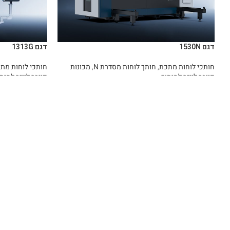
דגם 1530N
דגם 1313G
חותכי לוחות מתכת
,
חותך לוחות מסדרת N
,
מכונות
חותכי לוחות מת
פייבר לייזר לחיתוך
פייבר לייזר לחית
מידע נוסף
מידע נוסף
עמוד
עמוד
אוורסט יבוא מכונות בע”מ הינה החברה
אודו
המובילה בישראל בתחום ייבוא מכונות
מכונו
מתקדמות לתעשייה, עם התמחות מיוחדת
חנות
במכונות פייבר לייזר, כיפוף וחיתוך ברזל, מכונות
CNC ופתרונות חכמים לענף המתכת. במשך
מעבדה
שנים רבות אנו משרתים קהל לקוחות רחב ומגוון