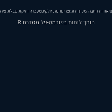
י
אודות החברה
מכונות ומוצרים
חנות חלקים
מעבדה ותיקונים
בלוג
יציר
חותך לוחות בפורמט-על מסדרת R