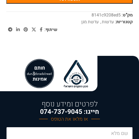
מק"ט:
8141c9208ed5
קטגוריות:
עדשות
,
עדשת מגן
שיתוף:
לפרטים ומידע נוסף
חייגו: 074-737-9045
או מלאו את הטופס
N
a