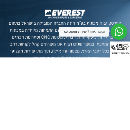
אוורסט יבוא מכונות בע”מ הינה החברה המובילה בישראל בתחום
ייבוא מכונות מתקדמות לתעשייה, עם התמחות מיוחדת במכונות
אפשר לעזור?
שיחת וואטסאפ
פייבר לייזר, כיפוף וחיתוך ברזל, מכונות CNC ופתרונות חכמים
לענף המתכת. במשך שנים רבות אנו משרתים קהל לקוחות רחב
ומגוון בכל רחבי הארץ, מצפון ועד אילת, תוך מתן שירות מקצועי
חנות
מכונות
חיוג
ומהימן שאין דומה לו בשוק הישראלי.
סניף רשמי של חברת
SENFENG
LASER
תצוגת מכונות
בולטימור 21, עכו.
עמודים
מכונות
עדשות
יצירת
קשר
עמוד ראשי
אוטומציה
עדשת מגן