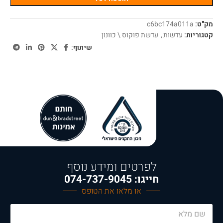
מק"ט:
c6bc174a011a
קטגוריות:
עדשות
,
עדשת פוקוס \ כוונון
שיתוף:
לפרטים ומידע נוסף
חייגו: 074-737-9045
או מלאו את הטופס
N
a