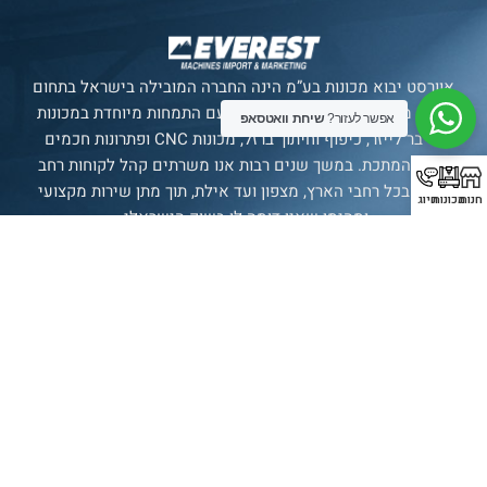
אוורסט יבוא מכונות בע”מ הינה החברה המובילה בישראל בתחום
ייבוא מכונות מתקדמות לתעשייה, עם התמחות מיוחדת במכונות
אפשר לעזור?
שיחת וואטסאפ
פייבר לייזר, כיפוף וחיתוך ברזל, מכונות CNC ופתרונות חכמים
לענף המתכת. במשך שנים רבות אנו משרתים קהל לקוחות רחב
ומגוון בכל רחבי הארץ, מצפון ועד אילת, תוך מתן שירות מקצועי
חנות
מכונות
חיוג
ומהימן שאין דומה לו בשוק הישראלי.
סניף רשמי של חברת
SENFENG
LASER
תצוגת מכונות
בולטימור 21, עכו.
עמודים
מכונות
עדשות
יצירת
קשר
עמוד ראשי
אוטומציה
עדשת מגן