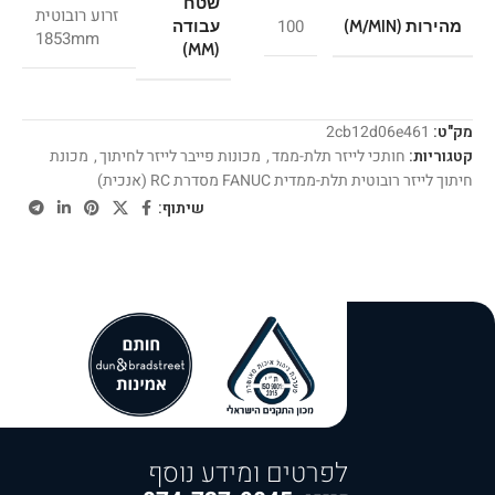
שטח
זרוע רובוטית
100
מהירות (M/MIN)
עבודה
1853mm
(MM)
מק"ט:
2cb12d06e461
קטגוריות:
חותכי לייזר תלת-ממד
,
מכונות פייבר לייזר לחיתוך
,
מכונת
חיתוך לייזר רובוטית תלת-ממדית FANUC מסדרת RC (אנכית)
שיתוף:
לפרטים ומידע נוסף