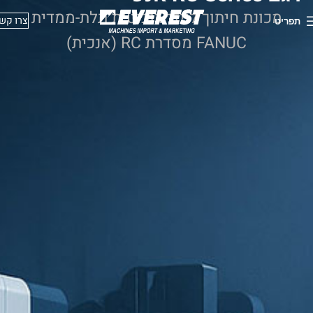
מכונת חיתוך לייזר רובוטית תלת-ממדית
צרו קש
תפריט
FANUC מסדרת RC (אנכית)