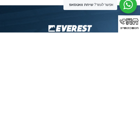
אפשר לעזור?
שיחת וואטסאפ
חנות
מכונות
חיוג
אוורסט יבוא מכונות בע”מ הינה החברה המובילה בישראל בתחום
ייבוא מכונות מתקדמות לתעשייה, עם התמחות מיוחדת במכונות
פייבר לייזר, כיפוף וחיתוך ברזל, מכונות CNC ופתרונות חכמים
לענף המתכת. במשך שנים רבות אנו משרתים קהל לקוחות רחב
ומגוון בכל רחבי הארץ, מצפון ועד אילת, תוך מתן שירות מקצועי
ומהימן שאין דומה לו בשוק הישראלי.
סניף רשמי של חברת
SENFENG
LASER
תצוגת מכונות
בולטימור 21, עכו.