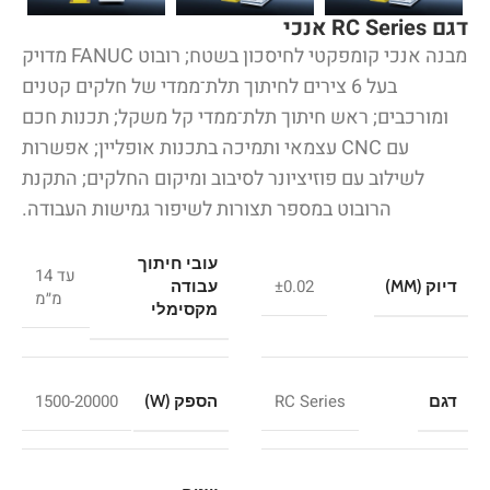
דגם RC Series אנכי
מבנה אנכי קומפקטי לחיסכון בשטח; רובוט FANUC מדויק
בעל 6 צירים לחיתוך תלת־ממדי של חלקים קטנים
ומורכבים; ראש חיתוך תלת־ממדי קל משקל; תכנות חכם
עם CNC עצמאי ותמיכה בתכנות אופליין; אפשרות
לשילוב עם פוזיציונר לסיבוב ומיקום החלקים; התקנת
הרובוט במספר תצורות לשיפור גמישות העבודה.
עובי חיתוך
עד 14
±0.02
דיוק (MM)
עבודה
מ״מ
מקסימלי
1500-20000
RC Series
דגם
הספק (W)