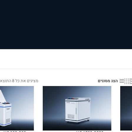
מציגים את כל ⁦8⁩ התוצאות
הצג מסננים